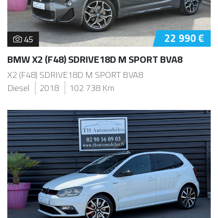
22 990 €
45
BMW X2 (F48) SDRIVE18D M SPORT BVA8
X2 (F48) SDRIVE18D M SPORT BVA8
Diesel
2018
102 738 Km