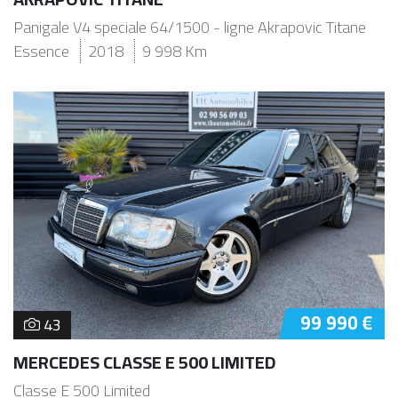
Panigale V4 speciale 64/1500 - ligne Akrapovic Titane
Essence
2018
9 998 Km
99 990 €
43
MERCEDES CLASSE E 500 LIMITED
Classe E 500 Limited