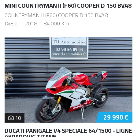
MINI COUNTRYMAN II (F60) COOPER D 150 BVA8
COUNTRYMAN II (F60) COOPER D 150 BVA8
Diesel
2018
84 000 Km
29 990 €
10
DUCATI PANIGALE V4 SPECIALE 64/1500 - LIGNE
AKRAPOVIC TITANE