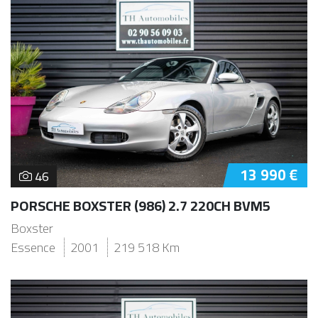
13 990 €
46
PORSCHE BOXSTER (986) 2.7 220CH BVM5
Boxster
Essence
2001
219 518 Km