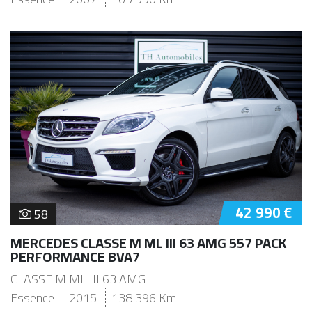
42 990 €
58
MERCEDES CLASSE M ML III 63 AMG 557 PACK
PERFORMANCE BVA7
CLASSE M ML III 63 AMG
Essence
2015
138 396 Km