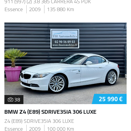
911 (997) (2) 3.8 385 CARRERA 4S PDK
Essence
2009
135 880 Km
25 990 €
38
BMW Z4 (E89) SDRIVE35IA 306 LUXE
Z4 (E89) SDRIVE35IA 306 LUXE
Essence
2009
100 000 Km