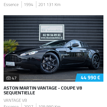
Essence
1994
201 131 Km
44 990 €
47
ASTON MARTIN VANTAGE - COUPE V8
SEQUENTIELLE
VANTAGE V8
Essence
2007
109 990 Km