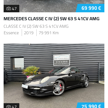
69 990 €
47
MERCEDES CLASSE C IV (2) SW 63 S 41CV AMG
CLASSE C IV (2) SW 63 S 41CV AMG
Essence
2019
79 991 Km
75 990 €
47