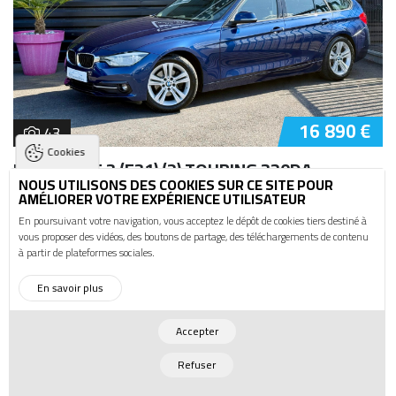
16 890 €
43
Cookies
BMW SERIE 3 (F31) (2) TOURING 320DA
EFFICIENTDYNAMICS 163 SPORT
NOUS UTILISONS DES COOKIES SUR CE SITE POUR
AMÉLIORER VOTRE EXPÉRIENCE UTILISATEUR
SERIE 3 (F31) (2) TOURING 320DA
En poursuivant votre navigation, vous acceptez le dépôt de cookies tiers destiné à
EFFICIENTDYNAMICS 163 SPORT
vous proposer des vidéos, des boutons de partage, des téléchargements de contenu
à partir de plateformes sociales.
Diesel
2018
136 025 Km
En savoir plus
VENDU
Accepter
Refuser