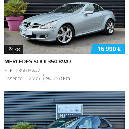
16 990 €
38
MERCEDES SLK II 350 BVA7
SLK II 350 BVA7
Essence
2005
94 718 Km