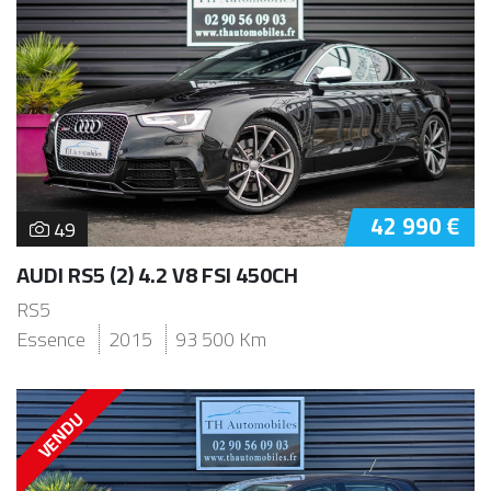
42 990 €
49
AUDI RS5 (2) 4.2 V8 FSI 450CH
RS5
Essence
2015
93 500 Km
VENDU