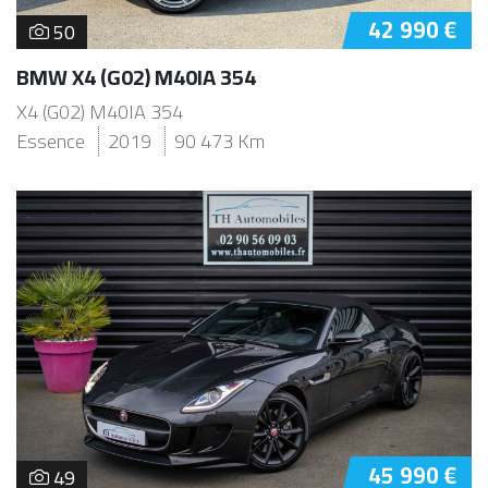
42 990 €
50
BMW X4 (G02) M40IA 354
X4 (G02) M40IA 354
Essence
2019
90 473 Km
45 990 €
49