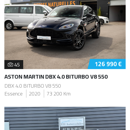
126 990 €
45
ASTON MARTIN DBX 4.0 BITURBO V8 550
DBX 4.0 BITURBO V8 550
Essence
2020
73 200 Km