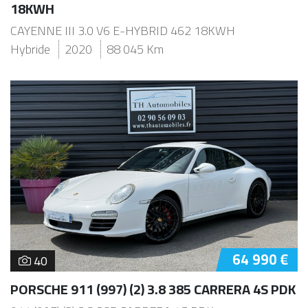
18KWH
CAYENNE III 3.0 V6 E-HYBRID 462 18KWH
Hybride
2020
88 045 Km
64 990 €
40
PORSCHE 911 (997) (2) 3.8 385 CARRERA 4S PDK