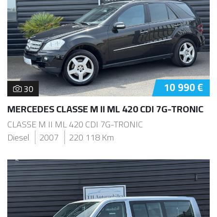
10 990 €
30
MERCEDES CLASSE M II ML 420 CDI 7G-TRONIC
CLASSE M II ML 420 CDI 7G-TRONIC
Diesel
2007
220 118 Km