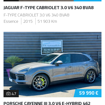
JAGUAR F-TYPE CABRIOLET 3.0 V6 340 BVA8
F-TYPE CABRIOLET 3.0 V6 340 BVA8
Essence
2015
51 903 Km
59 990 €
47
PORSCHE CAYENNE III 3.0 V6 E-HYBRID 462