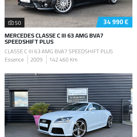
34 990 €
50
MERCEDES CLASSE C III 63 AMG BVA7
SPEEDSHIFT PLUS
CLASSE C III 63 AMG BVA7 SPEEDSHIFT PLUS
Essence
2009
142 460 Km