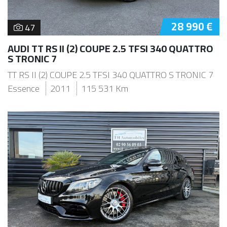
28 990 €
47
AUDI TT RS II (2) COUPE 2.5 TFSI 340 QUATTRO
S TRONIC 7
TT RS II (2) COUPE 2.5 TFSI 340 QUATTRO S TRONIC 7
Essence
2011
115 531 Km