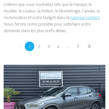
critères que vous souhaitez tels que la marque, le
modèle, la couleur, la finition, le kilométrage, l’année, la
motorisation et votre budget dans la
rubrique contact
.
Nous ferons notre possible pour satisfaire votre
demande dans les plus brefs délais.
PAGINATION
Page précédente
Page courante
Page
Page
Page
Page suivante
Dernière pa
1
2
3
4
…