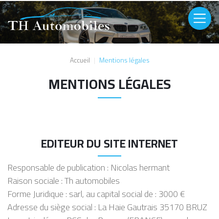
Aller au contenu principal
Image
Accueil
Mentions légales
MENTIONS LÉGALES
EDITEUR DU SITE INTERNET
Responsable de publication : Nicolas hermant
Raison sociale : Th automobiles
Forme Juridique : sarl, au capital social de : 3000 €
Adresse du siège social : La Haie Gautrais 35170 BRUZ