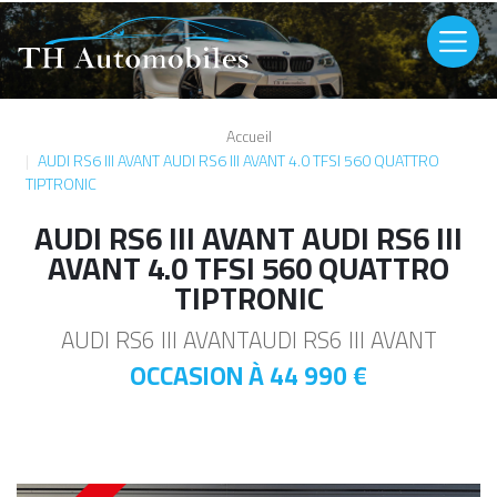
Aller au contenu principal
Image
Accueil
AUDI RS6 III AVANT AUDI RS6 III AVANT 4.0 TFSI 560 QUATTRO
TIPTRONIC
AUDI RS6 III AVANT AUDI RS6 III
AVANT 4.0 TFSI 560 QUATTRO
TIPTRONIC
AUDI RS6 III AVANTAUDI RS6 III AVANT
OCCASION À
44 990 €