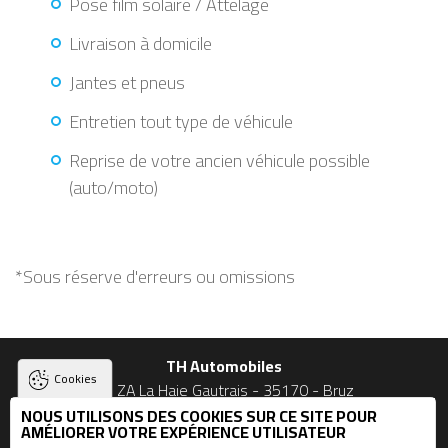
Pose film solaire / Attelage
Livraison à domicile
Jantes et pneus
Entretien tout type de véhicule
Reprise de votre ancien véhicule possible
(auto/moto)
*Sous réserve d'erreurs ou omissions
TH Automobiles
Cookies
23 ZA La Haie Gautrais - 35170 - Bruz
NOUS UTILISONS DES COOKIES SUR CE SITE POUR
02 90 56 09 03 et 06 74 49 53 27
AMÉLIORER VOTRE EXPÉRIENCE UTILISATEUR