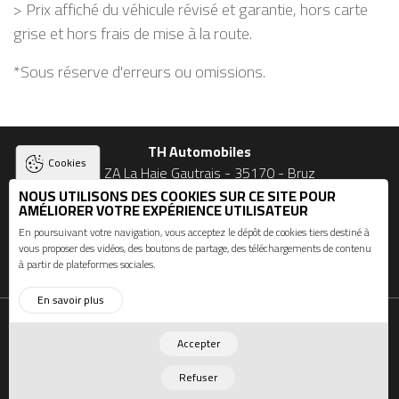
> Prix affiché du véhicule révisé et garantie, hors carte
grise et hors frais de mise à la route.
*Sous réserve d'erreurs ou omissions.
TH Automobiles
Cookies
23 ZA La Haie Gautrais - 35170 - Bruz
NOUS UTILISONS DES COOKIES SUR CE SITE POUR
02 90 56 09 03 et 06 74 49 53 27
AMÉLIORER VOTRE EXPÉRIENCE UTILISATEUR
En poursuivant votre navigation, vous acceptez le dépôt de cookies tiers destiné à
vous proposer des vidéos, des boutons de partage, des téléchargements de contenu
Suivez-nous
à partir de plateformes sociales.
En savoir plus
MENU : PIED DE PAGE
Accueil
Actualités
Mentions légales
Plan du site
RSS
© 2026 TH Automobiles - Tous droits réservés. Propulsé par
Accepter
Refuser