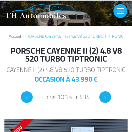
Aller au contenu principal
Image
Accueil
PORSCHE CAYENNE II (2) 4.8 V8 520 TURBO TIPTRONIC
PORSCHE CAYENNE II (2) 4.8 V8
520 TURBO TIPTRONIC
CAYENNE II (2) 4.8 V8 520 TURBO TIPTRONIC
OCCASION À
43 990 €
Fiche 105 sur 434
VENDU