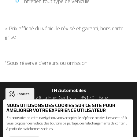
Entretien tout type de véhicule
> Prix affiché du véhicule révisé et garanti, hors carte
grise
*Sous réserve d'erreurs ou omission
TH Automobiles
Cookies
23 ZA La Haie Gautrais - 35170 - Bruz
NOUS UTILISONS DES COOKIES SUR CE SITE POUR
02 90 56 09 03 et 06 74 49 53 27
AMÉLIORER VOTRE EXPÉRIENCE UTILISATEUR
En poursuivant votre navigation, vous acceptez le dépôt de cookies tiers destiné à
vous proposer des vidéos, des boutons de partage, des téléchargements de contenu
Suivez-nous
à partir de plateformes sociales.