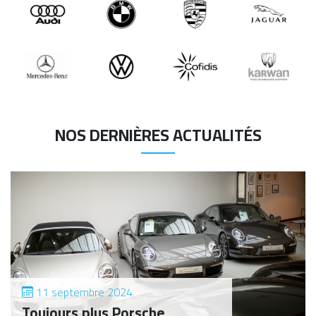
image
image
image
image
NOS DERNIÈRES ACTUALITÉS
11 septembre 2024
Toujours plus Porsche