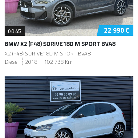
22 990 €
45
BMW X2 (F48) SDRIVE18D M SPORT BVA8
X2 (F48) SDRIVE18D M SPORT BVA8
Diesel
2018
102 738 Km