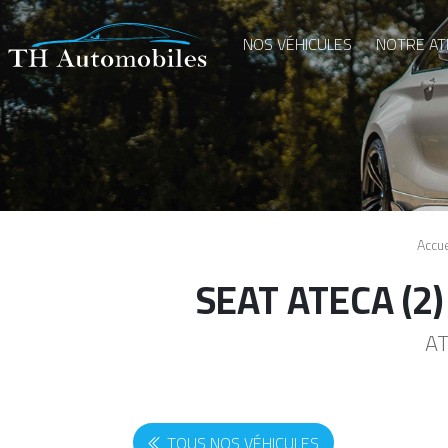
Aller au contenu principal
NOS VÉHICULES
NOTRE AT
Accue
SEAT ATECA (2
AT
TOUS NOS VÉHICULES