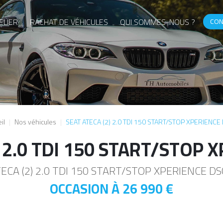
ELIER
RACHAT DE VÉHICULES
QUI SOMMES-NOUS ?
CON
il
Nos véhicules
SEAT ATECA (2) 2.0 TDI 150 START/STOP XPERIENCE
) 2.0 TDI 150 START/STOP 
ECA (2) 2.0 TDI 150 START/STOP XPERIENCE D
OCCASION À
26 990 €