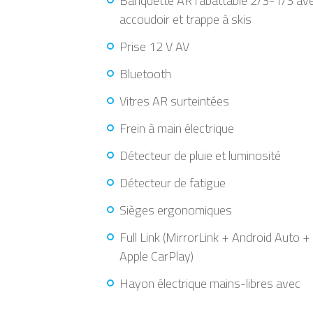
Banquette AR rabattable 2/3-1/3 av
accoudoir et trappe à skis
Prise 12 V AV
Bluetooth
Vitres AR surteintées
Frein à main électrique
Détecteur de pluie et luminosité
Détecteur de fatigue
Sièges ergonomiques
Full Link (MirrorLink + Android Auto +
Apple CarPlay)
Hayon électrique mains-libres avec