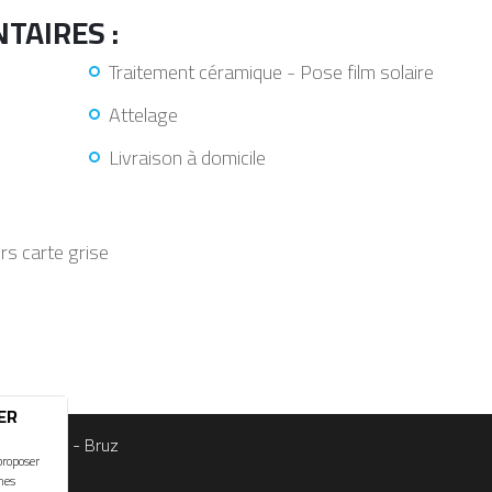
TAIRES :
Traitement céramique - Pose film solaire
Attelage
Livraison à domicile
ors carte grise
ER
s - 35170 - Bruz
proposer
mes