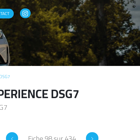
TACT
 DSG7
XPERIENCE DSG7
SG7
Fiche 98 sur 434