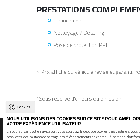
PRESTATIONS COMPLEMEN
Financement
Nettoyage / Detailling
Pose de protection PPF
> Prix affiché du véhicule révisé et garanti, h
*Sous réserve d'erreurs ou omission
Cookies
NOUS UTILISONS DES COOKIES SUR CE SITE POUR AMÉLIOR
VOTRE EXPÉRIENCE UTILISATEUR
TH Automobiles
-
23 ZA La Haie Gautrai
En poursuivant votre navigation, vous acceptez le dépôt de cookies tiers destiné à vous 
des vidéos, des boutons de partage, des téléchargements de contenu à partir de platefor
02 90 56 09 03 et 06 74 49 53 27