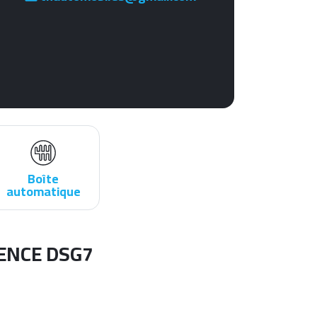
Boîte
automatique
IENCE DSG7