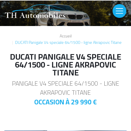
Aller au contenu principal
Image
Accueil
DUCATI Panigale V4 speciale 64/1500 - ligne Akrapovic Titane
DUCATI PANIGALE V4 SPECIALE
64/1500 - LIGNE AKRAPOVIC
TITANE
PANIGALE V4 SPECIALE 64/1500 - LIGNE
AKRAPOVIC TITANE
OCCASION À
29 990 €