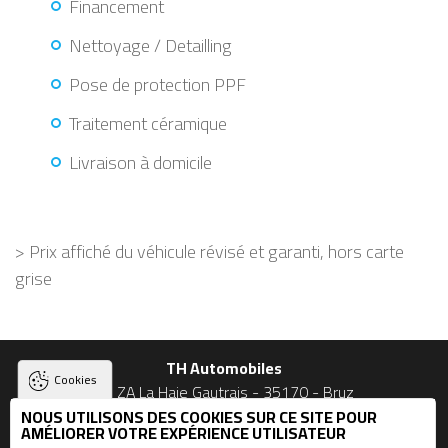
Financement
Nettoyage / Detailling
Pose de protection PPF
Traitement céramique
Livraison à domicile
> Prix affiché du véhicule révisé et garanti, hors carte
grise
TH Automobiles
Cookies
23 ZA La Haie Gautrais - 35170 - Bruz
NOUS UTILISONS DES COOKIES SUR CE SITE POUR
02 90 56 09 03 et 06 74 49 53 27
AMÉLIORER VOTRE EXPÉRIENCE UTILISATEUR