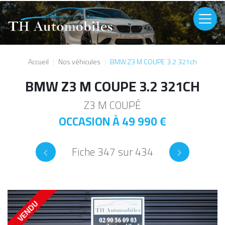
Aller au contenu principal
Image
Accueil
Nos véhicules
BMW Z3 M COUPE 3.2 321ch
BMW Z3 M COUPE 3.2 321CH
Z3 M COUPÉ
OCCASION À
49 990 €
Fiche 347 sur 434
VENDU