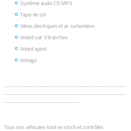
Système audio CD MP3
Tapis de sol
Vitres électriques et ar. surteintées
Volant cuir 3 branches
Volant sport
Airbags
----------------------------------------------------
----------------------------------------------------
--------------------------------
Tous nos véhicules sont en stock et contrôlés